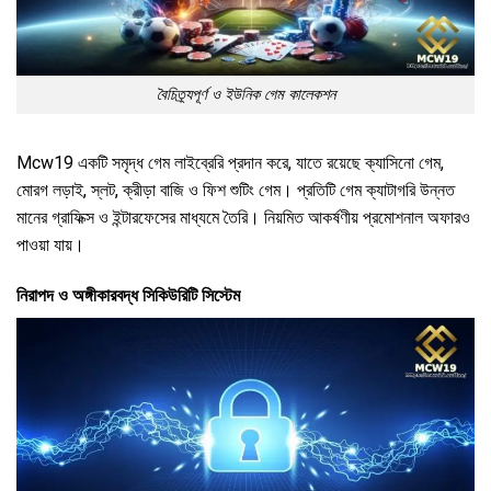
বৈচিত্র্যপূর্ণ ও ইউনিক গেম কালেকশন
Mcw19 একটি সমৃদ্ধ গেম লাইব্রেরি প্রদান করে, যাতে রয়েছে ক্যাসিনো গেম,
মোরগ লড়াই, স্লট, ক্রীড়া বাজি ও ফিশ শুটিং গেম।
প্রতিটি গেম ক্যাটাগরি উন্নত
মানের গ্রাফিক্স ও ইন্টারফেসের মাধ্যমে তৈরি। নিয়মিত আকর্ষণীয় প্রমোশনাল অফারও
পাওয়া যায়।
নিরাপদ ও অঙ্গীকারবদ্ধ সিকিউরিটি সিস্টেম