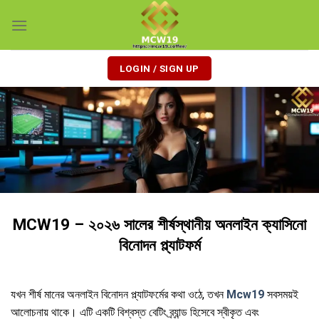
Skip
to
content
LOGIN / SIGN UP
MCW19 – ২০২৬ সালের শীর্ষস্থানীয় অনলাইন ক্যাসিনো
বিনোদন প্ল্যাটফর্ম
যখন শীর্ষ মানের অনলাইন বিনোদন প্ল্যাটফর্মের কথা ওঠে, তখন
Mcw19
সবসময়ই
আলোচনায় থাকে। এটি একটি বিশ্বস্ত বেটিং ব্র্যান্ড হিসেবে স্বীকৃত এবং