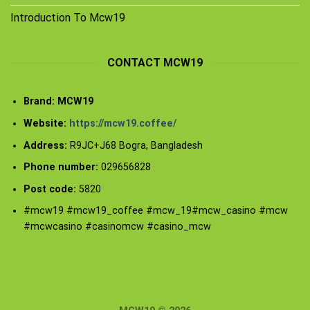
Introduction To Mcw19
CONTACT MCW19
Brand: MCW19
Website:
https://mcw19.coffee/
Address:
R9JC+J68 Bogra, Bangladesh
Phone number:
029656828
Post code:
5820
#mcw19 #mcw19_coffee #mcw_19#mcw_casino #mcw
#mcwcasino #casinomcw #casino_mcw