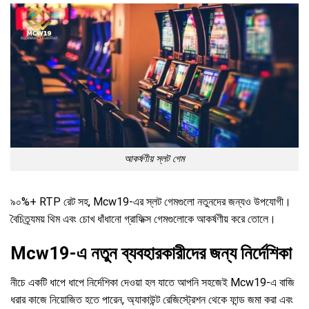
আকর্ষণীয় স্লট গেম
৯০%+ RTP রেট সহ, Mcw19-এর স্লট গেমগুলো নতুনদের জন্যও উপযোগী।
বৈচিত্র্যময় থিম এবং চোখ ধাঁধানো গ্রাফিক্স গেমগুলোকে আকর্ষণীয় করে তোলে।
Mcw19-এ নতুন ব্যবহারকারীদের জন্য নির্দেশিকা
নীচে একটি ধাপে ধাপে নির্দেশিকা দেওয়া হল যাতে আপনি সহজেই Mcw19-এ বাজি
ধরার কাজে নিয়োজিত হতে পারেন, অ্যাকাউন্ট রেজিস্ট্রেশন থেকে ফান্ড জমা করা এবং