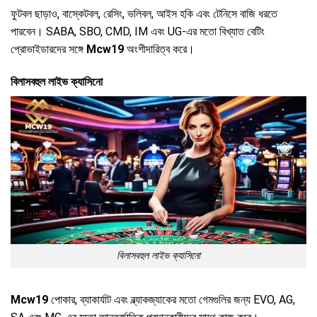
ফুটবল ছাড়াও, বাস্কেটবল, রেসিং, ভলিবল, আইস হকি এবং টেনিসে বাজি ধরতে
পারবেন। SABA, SBO, CMD, IM এবং UG-এর মতো বিখ্যাত বেটিং
প্রোভাইডারদের সঙ্গে
Mcw19
অংশীদারিত্ব করে।
বিলাসবহুল লাইভ ক্যাসিনো
বিলাসবহুল লাইভ ক্যাসিনো
Mcw19
পোকার, ব্যাকার্যাট এবং ব্ল্যাকজ্যাকের মতো গেমগুলির জন্য EVO, AG,